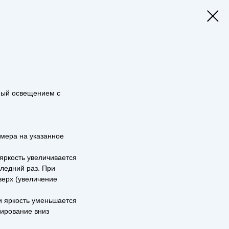
мый освещением с
ммера на указанное
 яркость увеличивается
следний раз. При
верх (увеличение
и яркость уменьшается
ирование вниз