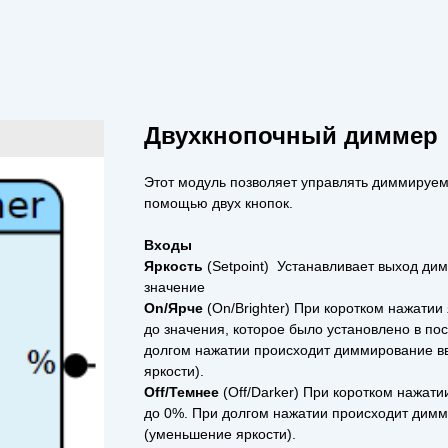
Двухкнопочный диммер
Этот модуль позволяет управлять диммируе
помощью двух кнопок.
Входы
Яркость
(Setpoint) Устанавливает выход ди
значение
On/Ярче
(On/Brighter) При коротком нажатии
до значения, которое было установлено в по
долгом нажатии происходит диммирование в
яркости).
Off/Темнее
(Off/Darker) При коротком нажати
до 0%. При долгом нажатии происходит димм
(уменьшение яркости).